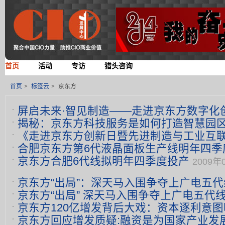
首页
活动
专访
猎头咨询
首页
>
标签云
>
京东方
屏启未来·智见制造——走进京东方数字化
揭秘：京东方科技服务是如何打造智慧园
幕
2026年04月22日 10:20
《走进京东方创新日暨先进制造与工业互
10:32
合肥京东方第6代液晶面板生产线明年四季
2021年06月28日 09:37
京东方合肥6代线拟明年四季度投产
2009年0
日 11:56
京东方“出局”：深天马入围争夺上广电五代
京东方“出局” 深天马入围争夺上广电五代
19:35
京东方120亿增发背后大戏：资本逐利意图
15:44
京东方回应增发质疑:融资是为国家产业发
23:09