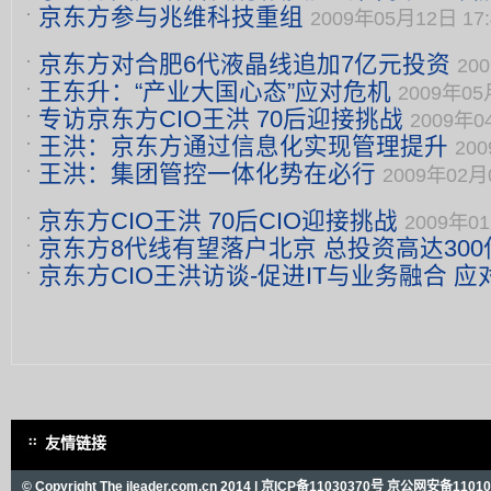
京东方参与兆维科技重组
15:23
2009年05月12日 17:
京东方对合肥6代液晶线追加7亿元投资
20
王东升：“产业大国心态”应对危机
2009年05
专访京东方CIO王洪 70后迎接挑战
2009年0
王洪：京东方通过信息化实现管理提升
200
王洪：集团管控一体化势在必行
2009年02月0
京东方CIO王洪 70后CIO迎接挑战
2009年01
京东方8代线有望落户北京 总投资高达300
京东方CIO王洪访谈-促进IT与业务融合 
09:53
年08月18日 15:44
友情链接
© Copyright The ileader.com.cn 2014 |
京ICP备11030370号
京公网安备110101