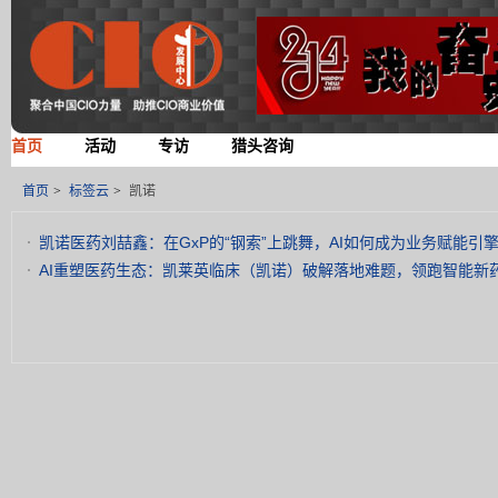
首页
活动
专访
猎头咨询
首页
>
标签云
>
凯诺
凯诺医药刘喆鑫：在GxP的“钢索”上跳舞，AI如何成为业务赋能引
AI重塑医药生态：凯莱英临床（凯诺）破解落地难题，领跑智能新