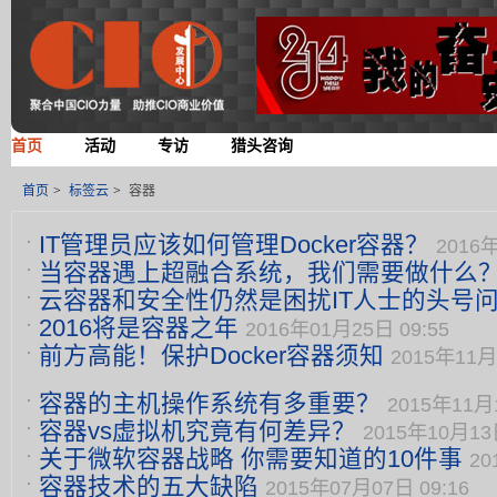
首页
活动
专访
猎头咨询
首页
>
标签云
>
容器
IT管理员应该如何管理Docker容器？
2016年
当容器遇上超融合系统，我们需要做什么
云容器和安全性仍然是困扰IT人士的头号
09:17
2016将是容器之年
09:58
2016年01月25日 09:55
前方高能！保护Docker容器须知
2015年11月
容器的主机操作系统有多重要？
2015年11月1
容器vs虚拟机究竟有何差异？
2015年10月13日
关于微软容器战略 你需要知道的10件事
20
容器技术的五大缺陷
2015年07月07日 09:16