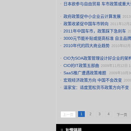
日本欲参与自由贸易 车市政策或重大
政府政策促中小企业云计算发展
201
政策收紧促中国车市转向
2011年12月2
2011年中国车市，政策踩下急刹车
2
3000元节能补贴或提高标准 自主品
2010年代的四大商业趋势
2010年02月1
CIO为SOA政策管理设计好企业的架
CIO的IT政策五部曲
2009年11月12日 1
SaaS推广遭遇政策难题
2009年10月30
宏观经济政策方向 中国不会改变
200
温家宝：适度宽松货币政策方向不变
1
2
3
4
上一页
下一页
友情链接