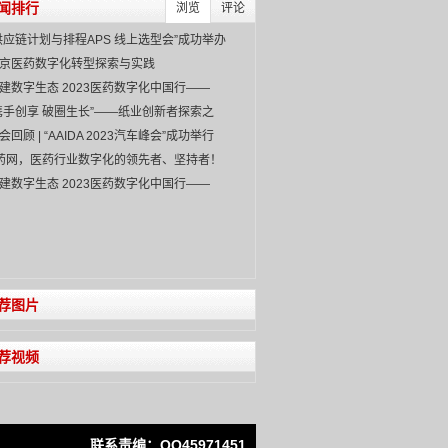
闻排行
浏览
评论
供应链计划与排程APS 线上选型会”成功举办
京医药数字化转型探索与实践
建数字生态 2023医药数字化中国行——
IAPH
携手创享 破圈生长”——纸业创新者探索之
会回顾 | “AAIDA 2023汽车峰会”成功举行
药网，医药行业数字化的领先者、坚持者！
建数字生态 2023医药数字化中国行——
IAPH
荐图片
荐视频
联系责编：QQ45971451