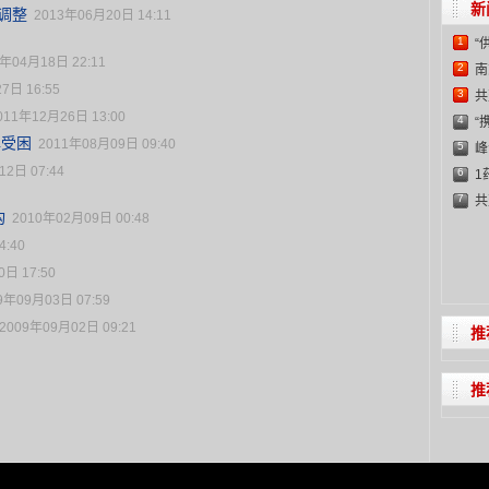
新
调整
2013年06月20日 14:11
1
“
3年04月18日 22:11
2
南
7日 16:55
3
共
011年12月26日 13:00
4
C
“
牌受困
2011年08月09日 09:40
5
峰
2日 07:44
6
1
7
共
构
2010年02月09日 00:48
C
4:40
日 17:50
9年09月03日 07:59
2009年09月02日 09:21
推
推