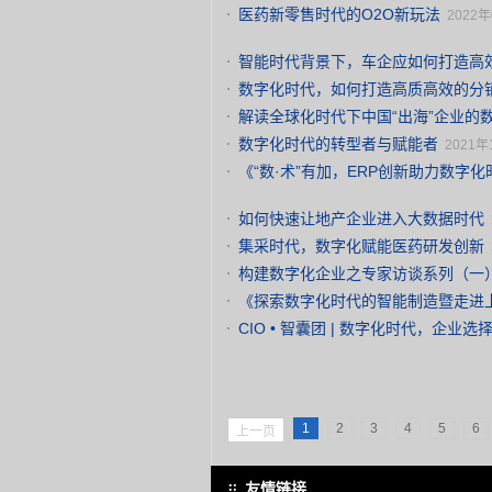
医药新零售时代的O2O新玩法
2022年
智能时代背景下，车企应如何打造高
数字化时代，如何打造高质高效的分
解读全球化时代下中国“出海”企业的
数字化时代的转型者与赋能者
2021年
《“数·术”有加，ERP创新助力数字
如何快速让地产企业进入大数据时代
集采时代，数字化赋能医药研发创新
构建数字化企业之专家访谈系列（一
18:14
《探索数字化时代的智能制造暨走进
CIO • 智囊团 | 数字化时代，企
1
2
3
4
5
6
上一页
友情链接