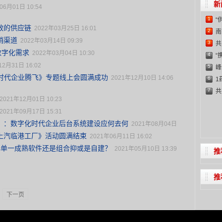
新
06月01日 10:54
1
“
效的供应链
2022年03月25日 16:01
2
南
销渠道
2022年03月14日 09:39
3
共
数字化需求
2022年03月04日 10:30
4
C
“
12月31日 16:02
5
峰
化时代企业腾飞》专题线上会圆满成功
2021年12月10日 14:06
6
1
7
共
2021年12月01日 10:23
C
2021年09月17日 15:31
）：数字化时代企业后台系统建设应何去何
2021年08月04日
上汽临港工厂》活动圆满结束
2021年06月11日 16:02
业选择单一成熟软件还是组合抑或是自建？
2021年05月10日 13:39
推
推
下一页