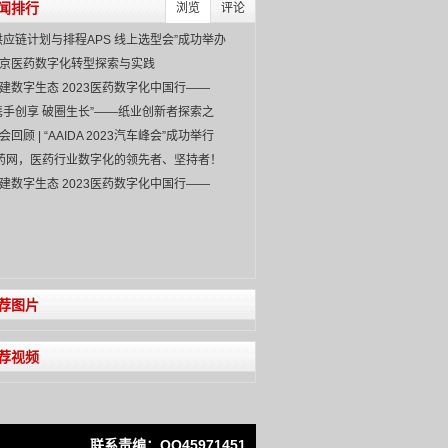
闻排行
浏览
评论
供应链计划与排程APS 线上选型会”成功举办
京医药数字化转型探索与实践
建数字生态 2023医药数字化中国行——
IAPH
携手创享 破圈生长”——纸业创新者探索之
会回顾 | “AAIDA 2023汽车峰会”成功举行
药网，医药行业数字化的领先者、坚持者！
建数字生态 2023医药数字化中国行——
IAPH
荐图片
荐视频
联系责编：QQ45971451