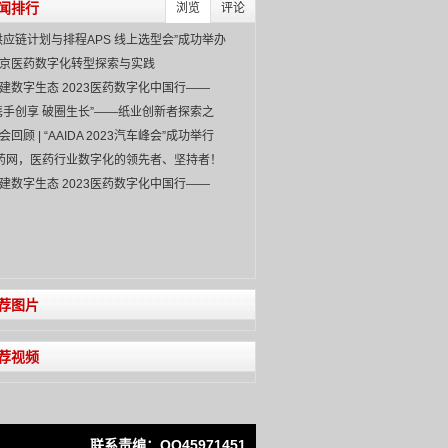
闻排行
浏览
评论
供应链计划与排程APS 线上选型会”成功举办
京医药数字化转型探索与实践
建数字生态 2023医药数字化中国行——
IAPH
携手创享 破圈生长”——纸业创新者探索之
会回顾 | “AAIDA 2023汽车峰会”成功举行
药网，医药行业数字化的领先者、坚持者！
建数字生态 2023医药数字化中国行——
IAPH
荐图片
荐视频
联系责编：QQ45971451