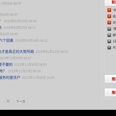
新
12月08日 08:59
1
“
月03日 09:07
2
南
？
2016年03月23日 09:48
3
共
务
2016年03月23日 09:17
4
C
“
月23日 09:30
5
峰
的六个因素
2016年01月19日 09:12
6
1
7
共
服务才是真正的大势所趋
2016年01月12日 09:53
C
2015年12月25日 09:37
要不要的
2015年11月30日 09:53
命？
2015年11月23日 09:29
服务的是住户
2015年11月06日 10:05
推
推
... 11
下一页