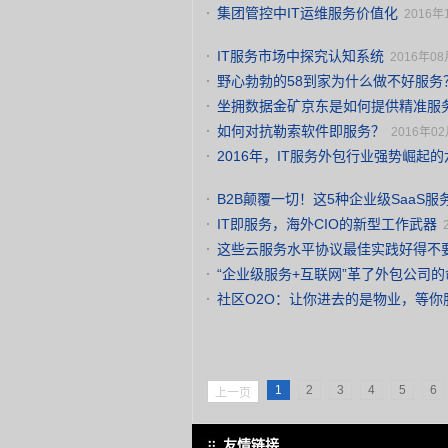
集团管控中IT运维服务价值化
2016年
IT服务市场中探究认知系统
2016年08
野心勃勃的58到家为什么做不好服务
坐拥数据金矿京东是如何提供精准服
如何对抗勒索软件即服务？
2016年02
2016年，IT服务外包行业强势崛起
B2B颠覆一切！这5种企业级SaaS
IT即服务，海外CIO的新型工作武器
这些云服务水平协议最佳实践好得不
“企业级服务+互联网”革了外包公司的
社区O2O：让你进去的是物业，等你
1
2
3
4
5
6
上一页
友情链接