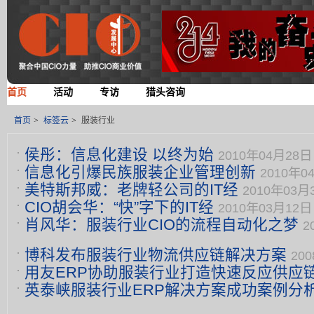
首页
活动
专访
猎头咨询
首页
>
标签云
>
服装行业
侯彤：信息化建设 以终为始
2010年04月28日 
信息化引爆民族服装企业管理创新
2010年04
美特斯邦威：老牌轻公司的IT经
2010年03月3
CIO胡会华：“快”字下的IT经
2010年03月12日 
肖风华：服装行业CIO的流程自动化之梦
2
博科发布服装行业物流供应链解决方案
200
用友ERP协助服装行业打造快速反应供应
英泰峡服装行业ERP解决方案成功案例分
22:30
13:27