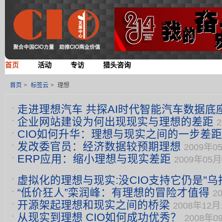
首页
活动
专访
猎头咨询
首页
>
标签云
>
理想
走进理想汽车 共探AI时代智能汽车数据底
企业网站建设为何出现现实与理想的差距
2
29日 10:54
CIO如何升华：理想与现实之间的一步差距
发改委官员：经济数据较预期理想
2009年05
ERP应用：缩小理想与现实差距
2009年05月
虚拟化的理想与现实:没CIO支持它仍是"乌
“低价狂人”栾润峰：有理想的冒险才值得
16:21
2
开源架起理想和现实之间的桥梁
2008年12月1
从现实到理想 CIO如何成功优秀？
2008年09