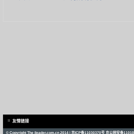
友情链接
© Copyright The ileader.com.cn 2014 |
京ICP备11030370号
京公网安备110101