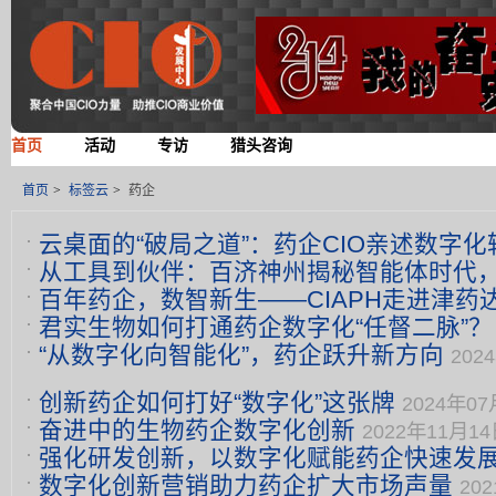
首页
活动
专访
猎头咨询
首页
>
标签云
>
药企
云桌面的“破局之道”：药企CIO亲述数字
从工具到伙伴：百济神州揭秘智能体时代
05月29日 16:45
百年药企，数智新生——CIAPH走进津药
破局之道
2026年05月22日 16:25
君实生物如何打通药企数字化“任督二脉”？
2026年04月27日 10:28
“从数字化向智能化”，药企跃升新方向
202
创新药企如何打好“数字化”这张牌
2024年07
奋进中的生物药企数字化创新
2022年11月14日
强化研发创新，以数字化赋能药企快速发
数字化创新营销助力药企扩大市场声量
14:13
202