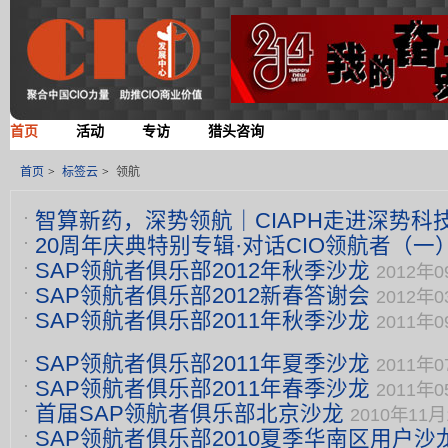
首页
活动
专访
猎头咨询
首页
>
标签云
>
领航
智算新药，深势领航｜CIAPH走进深势科
20周年庆典特别专辑·对话CIO领航者（
码医药AI全链路落
2026年06月15日 15:06
SAP领航者俱乐部2012年秋季沙龙
2012年0
CIO姜正林：做与
2025年06月11日 15:37
SAP领航者俱乐部2012新春答谢会
2012年0
SAP领航者俱乐部2011年秋季沙龙
2011年0
SAP领航者俱乐部2011年夏季沙龙
2011年0
SAP领航者俱乐部2011年春季沙龙
2011年0
首届SAP领航者俱乐部北京沙龙
2010年11月1
SAP领航者俱乐部2010夏季华南区用户沙