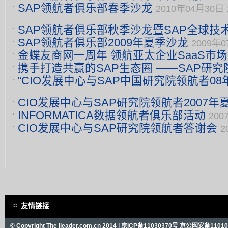
SAP领航者俱乐部春季沙龙
10:16
2010年04月30日 1
SAP领航者俱乐部秋季沙龙暨SAP全球技
SAP领航者俱乐部2009年夏季沙龙
2009年0
会成功举行
2009年11月25日 15:15
金蝶友商网一周年 领航亚太企业SaaS市场
携手打造共赢的SAP生态圈 ——SAP研
“CIO发展中心与SAP中国研究院领航者0
SAP中国研究院
2008年06月13日 16:21
义）
2008年02月08日 16:23
CIO发展中心与SAP研究院领航者2007年
INFORMATICA数据领航者俱乐部活动
200
17日 16:29
CIO发展中心与SAP研究院领航者答谢会
2
友情链接
© Copyright The ileader.com.cn 2014 |
京ICP备11030370号
京公网安备110101